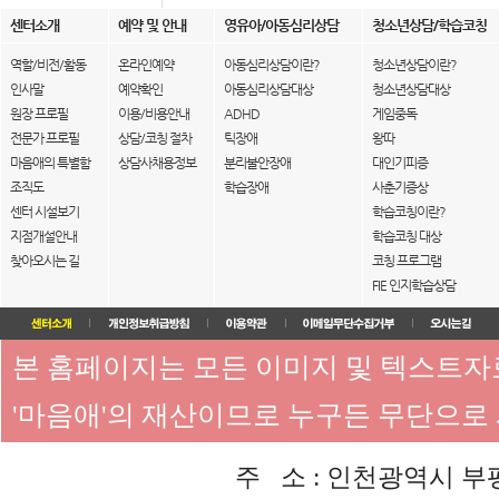
센터소개
예약 및 안내
영유아/아동심리상담
청소년상담/학습코칭
역할/비전/활동
온라인예약
아동심리상담이란?
청소년상담이란?
인사말
예약확인
아동심리상담대상
청소년상담대상
원장 프로필
이용/비용안내
ADHD
게임중독
전문가 프로필
상담/코칭 절차
틱장애
왕따
마음애의 특별함
상담사채용정보
분리불안장애
대인기피증
조직도
학습장애
사춘기증상
센터 시설보기
학습코칭이란?
지점개설안내
학습코칭 대상
찾아오시는 길
코칭 프로그램
FIE 인지학습상담
본 홈페이지는 모든 이미지 및 텍스트
'마음애'의 재산이므로 누구든 무단으로
주 소 : 인천광역시 부평