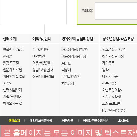
센터소개
예약 및 안내
영유아/아동심리상담
청소년상담/학습코칭
역할/비전/활동
온라인예약
아동심리상담이란?
청소년상담이란?
인사말
예약확인
아동심리상담대상
청소년상담대상
원장 프로필
이용/비용안내
ADHD
게임중독
전문가 프로필
상담/코칭 절차
틱장애
왕따
마음애의 특별함
상담사채용정보
분리불안장애
대인기피증
조직도
학습장애
사춘기증상
센터 시설보기
학습코칭이란?
지점개설안내
학습코칭 대상
찾아오시는 길
코칭 프로그램
FIE 인지학습상담
본 홈페이지는 모든 이미지 및 텍스트