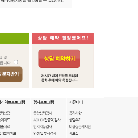
집 및
합니다.
심리치료프로그램
검사프로그램
커뮤니티
심리상담
종합심리검사
공지사항
놀이치료
ADHD(집중력)검사
상담후기
미술치료
인지지능검사
비용질문게시판
모래놀이치료
인성 및 투사검사
자료실