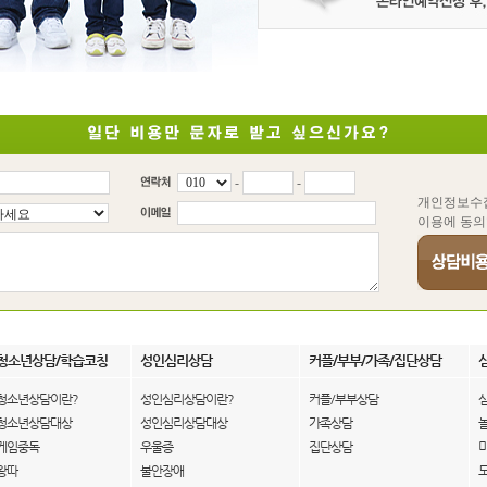
-
-
개인정보수
이용에 동의
청소년상담/학습코칭
성인심리상담
커플/부부/가족/집단상담
청소년상담이란?
성인심리상담이란?
커플/부부상담
청소년상담대상
성인심리상담대상
가족상담
게임중독
우울증
집단상담
왕따
불안장애