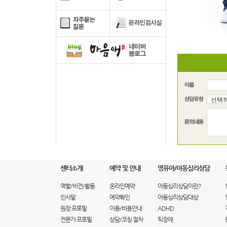
센터소개
예약 및 안내
영유아/아동심리상담
역할/비전/활동
온라인예약
아동심리상담이란?
인사말
예약확인
아동심리상담대상
원장 프로필
이용/비용안내
ADHD
전문가 프로필
상담/코칭 절차
틱장애