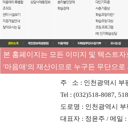
마음애의 특별함
상담사채용정보
분리불안장애
대인기피증
조직도
학습장애
사춘기증상
센터 시설보기
학습코칭이란?
지점개설안내
학습코칭 대상
찾아오시는 길
코칭 프로그램
FIE 인지학습상담
본 홈페이지는 모든 이미지 및 텍스트
'마음애'의 재산이므로 누구든 무단으로
주 소 : 인천광역시 부평
Tel : (032)518-8087, 51
도로명 : 인천광역시 부평
대표자 : 정윤주 / 메일 : 