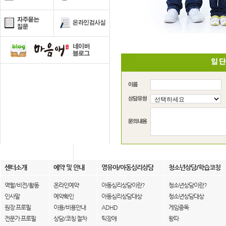
센터소개
예약 및 안내
영유아/아동심리상담
청소년상담/학습코칭
역할/비전/활동
온라인예약
아동심리상담이란?
청소년상담이란?
인사말
예약확인
아동심리상담대상
청소년상담대상
원장 프로필
이용/비용안내
ADHD
게임중독
전문가 프로필
상담/코칭 절차
틱장애
왕따