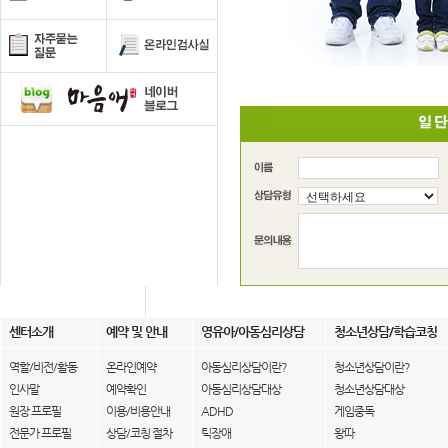
센터소개
예약 및 안내
영유아/아동심리상담
청소년상담/학습코칭
역할/비전/활동
온라인예약
아동심리상담이란?
청소년상담이란?
인사말
예약확인
아동심리상담대상
청소년상담대상
원장 프로필
이용/비용안내
ADHD
게임중독
전문가 프로필
상담/코칭 절차
틱장애
왕따