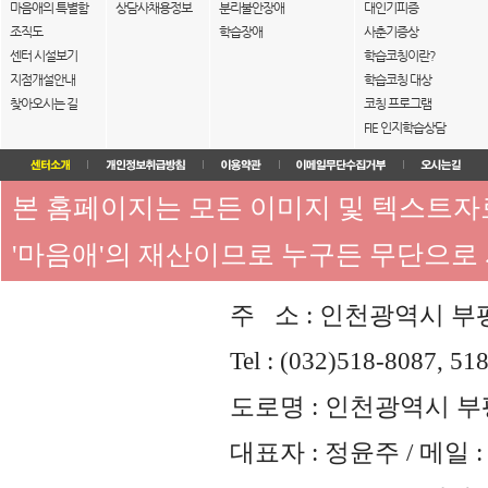
마음애의 특별함
상담사채용정보
분리불안장애
대인기피증
조직도
학습장애
사춘기증상
센터 시설보기
학습코칭이란?
지점개설안내
학습코칭 대상
찾아오시는 길
코칭 프로그램
FIE 인지학습상담
본 홈페이지는 모든 이미지 및 텍스트
'마음애'의 재산이므로 누구든 무단으로
주 소 : 인천광역시 부평
Tel : (032)518-8087, 51
도로명 : 인천광역시 부평
대표자 : 정윤주 / 메일 : 