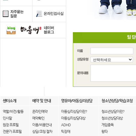
센터소개
예약 및 안내
영유아/아동심리상담
청소년상담/학습코칭
역할/비전/활동
온라인예약
아동심리상담이란?
청소년상담이란?
인사말
예약확인
아동심리상담대상
청소년상담대상
원장 프로필
이용/비용안내
ADHD
게임중독
전문가 프로필
상담/코칭 절차
틱장애
왕따