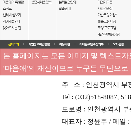
마음애의 특별함
상담사채용정보
분리불안장애
대인기피증
조직도
학습장애
사춘기증상
센터 시설보기
학습코칭이란?
지점개설안내
학습코칭 대상
찾아오시는 길
코칭 프로그램
FIE 인지학습상담
본 홈페이지는 모든 이미지 및 텍스트
'마음애'의 재산이므로 누구든 무단으로
주 소 : 인천광역시 부평
Tel : (032)518-8087, 51
도로명 : 인천광역시 부평
대표자 : 정윤주 / 메일 : 