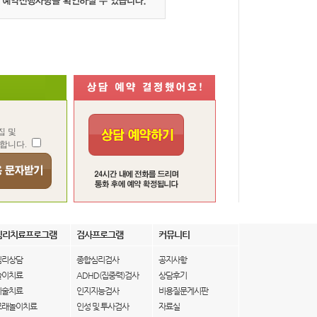
집 및
합니다.
심리치료프로그램
검사프로그램
커뮤니티
심리상담
종합심리검사
공지사항
놀이치료
ADHD(집중력)검사
상담후기
미술치료
인지지능검사
비용질문게시판
모래놀이치료
인성 및 투사검사
자료실