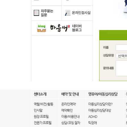
센터소개
예약 및 안내
영유아/아동심리상담
역할/비전/활동
온라인예약
아동심리상담이란?
인사말
예약확인
아동심리상담대상
원장 프로필
이용/비용안내
ADHD
전문가 프로필
상담/코칭 절차
틱장애