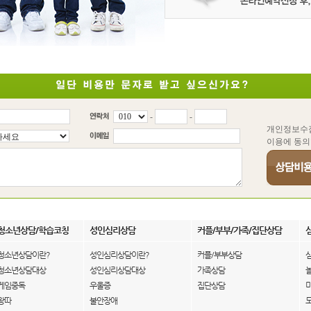
-
-
개인정보수
이용에 동의
청소년상담/학습코칭
성인심리상담
커플/부부/가족/집단상담
청소년상담이란?
성인심리상담이란?
커플/부부상담
청소년상담대상
성인심리상담대상
가족상담
게임중독
우울증
집단상담
왕따
불안장애