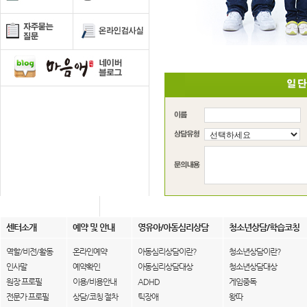
센터소개
예약 및 안내
영유아/아동심리상담
청소년상담/학습코칭
역할/비전/활동
온라인예약
아동심리상담이란?
청소년상담이란?
인사말
예약확인
아동심리상담대상
청소년상담대상
원장 프로필
이용/비용안내
ADHD
게임중독
전문가 프로필
상담/코칭 절차
틱장애
왕따