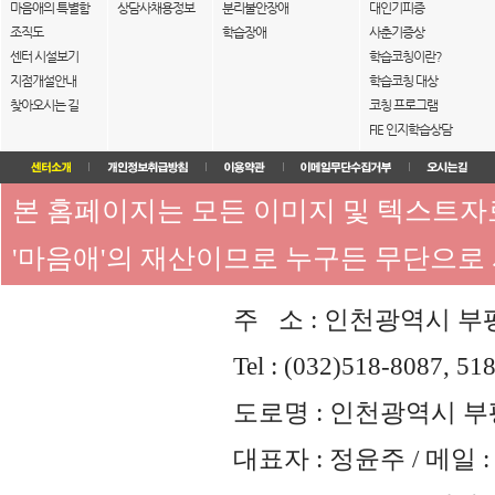
마음애의 특별함
상담사채용정보
분리불안장애
대인기피증
조직도
학습장애
사춘기증상
센터 시설보기
학습코칭이란?
지점개설안내
학습코칭 대상
찾아오시는 길
코칭 프로그램
FIE 인지학습상담
본 홈페이지는 모든 이미지 및 텍스트
'마음애'의 재산이므로 누구든 무단으로
주 소 : 인천광역시 부평
Tel : (032)518-8087, 51
도로명 : 인천광역시 부평
대표자 : 정윤주 / 메일 : 