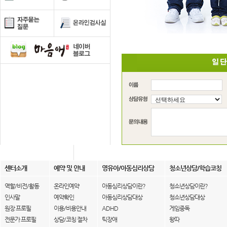
센터소개
예약 및 안내
영유아/아동심리상담
청소년상담/학습코칭
역할/비전/활동
온라인예약
아동심리상담이란?
청소년상담이란?
인사말
예약확인
아동심리상담대상
청소년상담대상
원장 프로필
이용/비용안내
ADHD
게임중독
전문가 프로필
상담/코칭 절차
틱장애
왕따