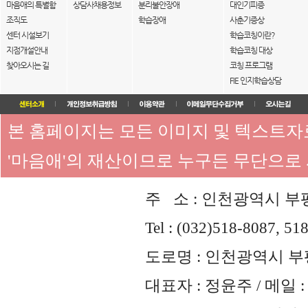
마음애의 특별함
상담사채용정보
분리불안장애
대인기피증
조직도
학습장애
사춘기증상
센터 시설보기
학습코칭이란?
지점개설안내
학습코칭 대상
찾아오시는 길
코칭 프로그램
FIE 인지학습상담
본 홈페이지는 모든 이미지 및 텍스트
'마음애'의 재산이므로 누구든 무단으로
주 소 : 인천광역시 부평
Tel : (032)518-8087, 51
도로명 : 인천광역시 부평
대표자 : 정윤주 / 메일 : 