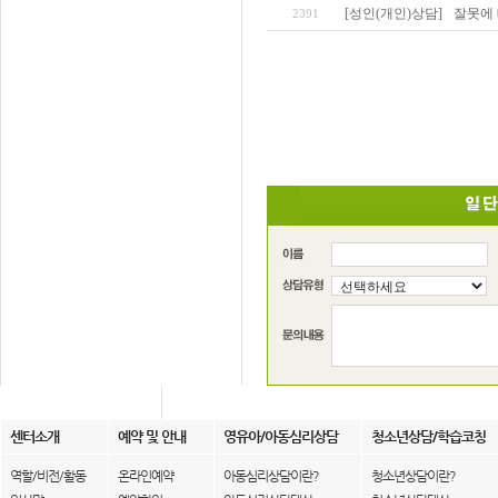
[성인(개인)상담]
잘못에 
2391
센터소개
예약 및 안내
영유아/아동심리상담
청소년상담/학습코칭
역할/비전/활동
온라인예약
아동심리상담이란?
청소년상담이란?