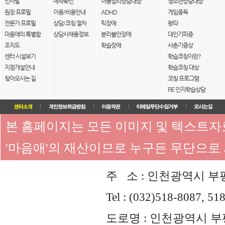
인사말
예약확인
아동심리상담대상
청소년상담대상
원장 프로필
이용/비용안내
ADHD
게임중독
전문가 프로필
상담/코칭 절차
틱장애
왕따
마음애의 특별함
상담사채용정보
분리불안장애
대인기피증
조직도
학습장애
사춘기증상
센터 시설보기
학습코칭이란?
지점개설안내
학습코칭 대상
찾아오시는 길
코칭 프로그램
FIE 인지학습상담
본 홈페이지는 모든 이미지 및 텍스트
'마음애'의 재산이므로 누구든 무단으로
주 소 : 인천광역시 부평
Tel : (032)518-8087, 51
도로명 : 인천광역시 부평