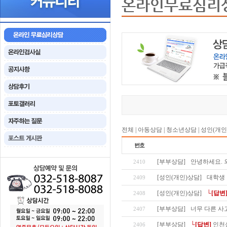
온라인무료심리
전체
|
아동상담
|
청소년상담
|
성인(개인
[부부상담]
안녕하세요. 
2410
[성인(개인)상담]
대학생
2409
[성인(개인)상담]
└[답변
2408
[부부상담]
너무 다른 사
2407
[부부상담]
└[답변]
인천
2406