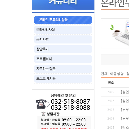
온라인
전체
|
아동상담
|
[성인
2409
[성인
2408
[부부
2407
[부부
2406
[청
2405