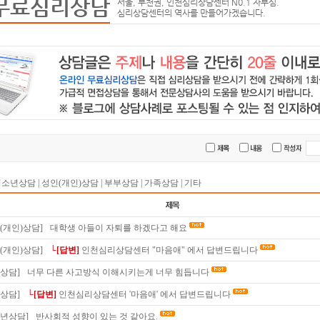
무료심리상담
서울, 부천권, 인천심리상담센터 N0.1 자부심.
심리상담센터의 역사를 만들어가겠습니다.
청소년상담
|
성인(개인)상담
|
부부상담
|
가족상담
|
기타
(개인)상담]
대학생 아들이 자퇴를 하겠다고 해요
(개인)상담]
└[답변]
인천심리상담센터 "마음애" 에서 답변드립니다
상담]
너무 다른 사고방식 이해시키는게 너무 힘듭니다
상담]
└[답변]
인천심리상담센터 '마음애' 에서 답변드립니다
소년상담]
반사회적 성향이 있는 것 같아요.