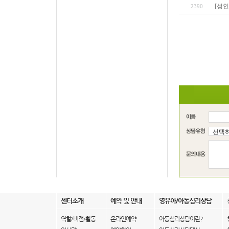
[성인
2390
센터소개
예약 및 안내
영유아/아동심리상담
역할/비전/활동
온라인예약
아동심리상담이란?