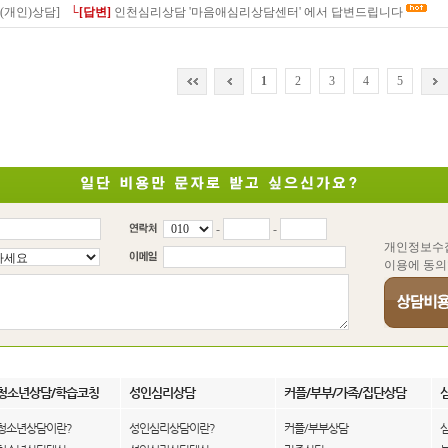
(개인)상담]
└[답변]
인천심리상담 '마음애심리상담센터' 에서 답변드립니다
1
2
3
4
5
-
-
개인정보수
이용에 동의
청소년상담/학습코칭
성인심리상담
커플/부부/가족/집단상담
청소년상담이란?
성인심리상담이란?
커플/부부상담