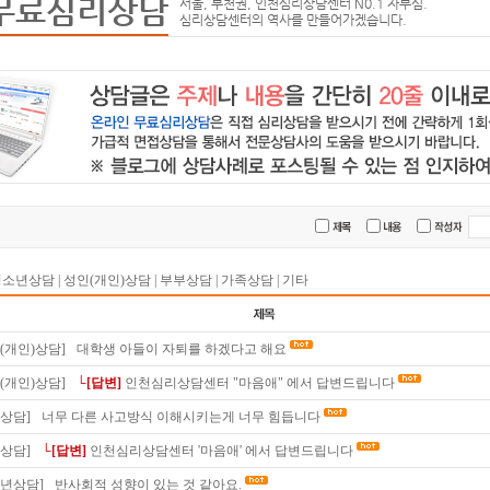
무료심리상담
서울, 부천권, 인천심리상담센터 N0.1 자부심.
심리상담센터의 역사를 만들어가겠습니다.
청소년상담
|
성인(개인)상담
|
부부상담
|
가족상담
|
기타
(개인)상담]
대학생 아들이 자퇴를 하겠다고 해요
(개인)상담]
└[답변]
인천심리상담센터 "마음애" 에서 답변드립니다
상담]
너무 다른 사고방식 이해시키는게 너무 힘듭니다
상담]
└[답변]
인천심리상담센터 '마음애' 에서 답변드립니다
소년상담]
반사회적 성향이 있는 것 같아요.