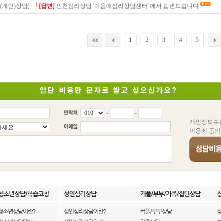
(개인)상담]
└[답변]
인천심리상담 '마음애심리상담센터' 에서 답변드립니다
1
2
3
4
5
-
-
개인정보수
이용에 동의
청소년상담/학습코칭
성인심리상담
커플/부부/가족/집단상담
청소년상담이란?
성인심리상담이란?
커플/부부상담