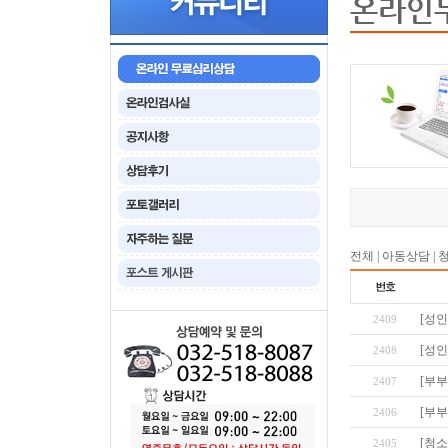
온라인
전체
|
아동상담
|
[성인
2409
[성인
2408
[부부
2407
[부부
2406
[청
2405