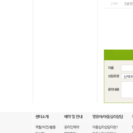
[성인
2390
센터소개
예약 및 안내
영유아/아동심리상담
역할/비전/활동
온라인예약
아동심리상담이란?