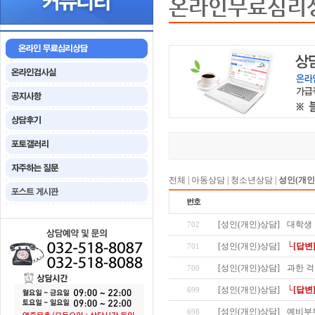
온라인무료심리
전체
|
아동상담
|
청소년상담
|
성인(개인
[성인(개인)상담]
대학생
702
[성인(개인)상담]
└[답변
701
[성인(개인)상담]
과한 걱
700
[성인(개인)상담]
└[답변
699
[성인(개인)상담]
예비부
698