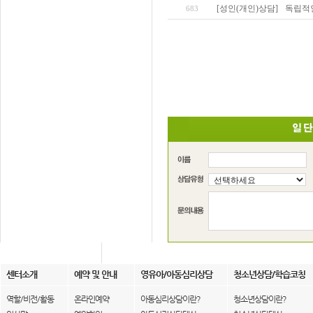
[성인(개인)상담]
독립적
683
센터소개
예약 및 안내
영유아/아동심리상담
청소년상담/학습코칭
역할/비전/활동
온라인예약
아동심리상담이란?
청소년상담이란?