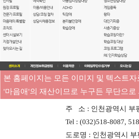
인사말
예약확인
아동심리상담대상
청소년상담대상
원장 프로필
이용/비용안내
ADHD
게임중독
전문가 프로필
상담/코칭 절차
틱장애
왕따
마음애의 특별함
상담사채용정보
분리불안장애
대인기피증
조직도
학습장애
사춘기증상
센터 시설보기
학습코칭이란?
지점개설안내
학습코칭 대상
찾아오시는 길
코칭 프로그램
FIE 인지학습상담
본 홈페이지는 모든 이미지 및 텍스트
'마음애'의 재산이므로 누구든 무단으로
주 소 : 인천광역시 부평
Tel : (032)518-8087, 51
도로명 : 인천광역시 부평