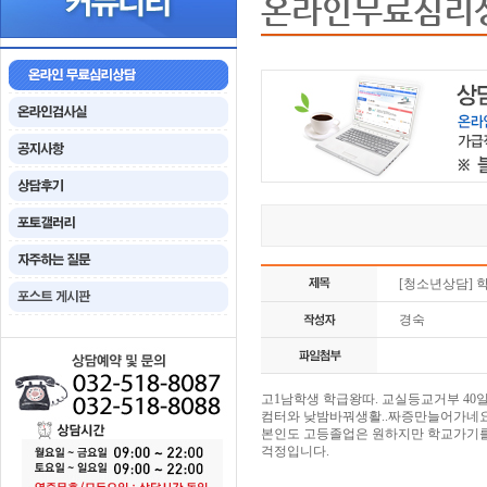
온라인무료심리
[청소년상담] 
경숙
고1남학생 학급왕따. 교실등교거부 4
컴터와 낮밤바꿔생활..짜증만늘어가네
본인도 고등졸업은 원하지만 학교가기
걱정입니다.