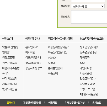
센터소개
예약 및 안내
영유아/아동심리상담
청소년상담/학습코칭
역할/비전/활동
온라인예약
아동심리상담이란?
청소년상담이란?
인사말
예약확인
아동심리상담대상
청소년상담대상
원장 프로필
이용/비용안내
ADHD
게임중독
전문가 프로필
상담/코칭 절차
틱장애
왕따
마음애의 특별함
상담사채용정보
분리불안장애
대인기피증
조직도
학습장애
사춘기증상
센터 시설보기
학습코칭이란?
지점개설안내
학습코칭 대상
찾아오시는 길
코칭 프로그램
FIE 인지학습상담