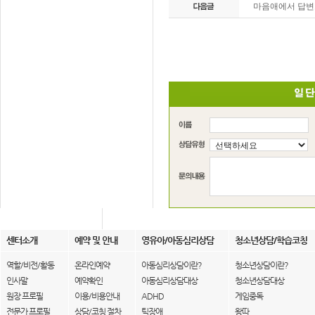
마음애에서 답
센터소개
예약 및 안내
영유아/아동심리상담
청소년상담/학습코칭
역할/비전/활동
온라인예약
아동심리상담이란?
청소년상담이란?
인사말
예약확인
아동심리상담대상
청소년상담대상
원장 프로필
이용/비용안내
ADHD
게임중독
전문가 프로필
상담/코칭 절차
틱장애
왕따