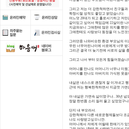
그리고 저는 더 강한척하면서 친구들과
학창시절 성적도 좋았고 밝았습니다.
어느덧 20대가 되고 홀로서기하고 저
같이있고 싶어서 책임감에 22살이란 나
지금와보니 그애한테 많은 의지를 했던
그애한테도 사랑보다 동정을 더 느낀것
그러던중 나와비슷한 환경 부모님의 이혼
우린 너무어린나이에 서로에게 너무 받기
그리곤 결국 더 늦기전에 서로의 삶을 
그리고 나서 부터 모든게 힘들어졌습니
어머니를 만나도 어머니가 너무나 미웠
아버지를 만나도 아버지의 가식된 웃음
내삶은 내스스로 괜찮게 잘 이겨내고 행
근데 저는 행복한척하면서 지금껏 가면
아 내삶은 가면속 삶이였구나.. 30년 
정말 한번쯤 소리 질러 울고 싶었었구나
단지 내 부모라서.
강한척해야 다른 새로운형제들보다 조
나도 사랑받고싶으니깐.
어머니께서 저에게 어릴때 한애기가 있었
그런 어머니한테 전 사랑받고싶어서 강