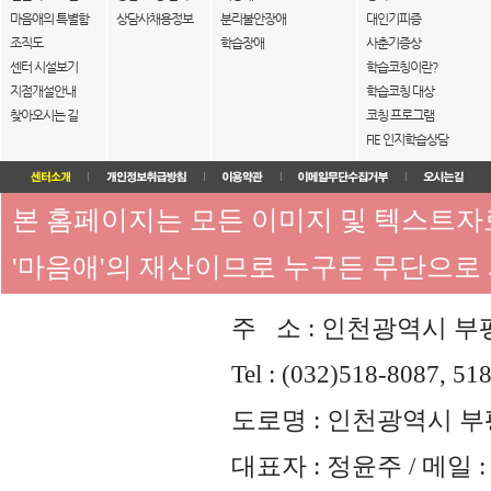
마음애의 특별함
상담사채용정보
분리불안장애
대인기피증
조직도
학습장애
사춘기증상
센터 시설보기
학습코칭이란?
지점개설안내
학습코칭 대상
찾아오시는 길
코칭 프로그램
FIE 인지학습상담
본 홈페이지는 모든 이미지 및 텍스트
'마음애'의 재산이므로 누구든 무단으로
주 소 : 인천광역시 부평
Tel : (032)518-8087, 51
도로명 : 인천광역시 부평
대표자 : 정윤주 / 메일 : 