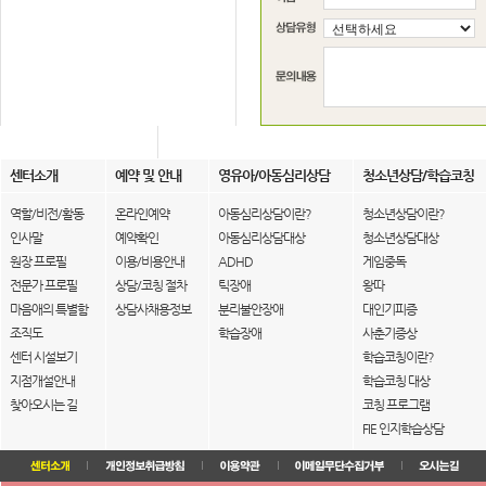
센터소개
예약 및 안내
영유아/아동심리상담
청소년상담/학습코칭
역할/비전/활동
온라인예약
아동심리상담이란?
청소년상담이란?
인사말
예약확인
아동심리상담대상
청소년상담대상
원장 프로필
이용/비용안내
ADHD
게임중독
전문가 프로필
상담/코칭 절차
틱장애
왕따
마음애의 특별함
상담사채용정보
분리불안장애
대인기피증
조직도
학습장애
사춘기증상
센터 시설보기
학습코칭이란?
지점개설안내
학습코칭 대상
찾아오시는 길
코칭 프로그램
FIE 인지학습상담