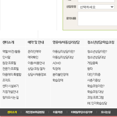
센터소개
예약 및 안내
영유아/아동심리상담
청소년상담/학습코칭
역할/비전/활동
온라인예약
아동심리상담이란?
청소년상담이란?
인사말
예약확인
아동심리상담대상
청소년상담대상
원장 프로필
이용/비용안내
ADHD
게임중독
전문가 프로필
상담/코칭 절차
틱장애
왕따
마음애의 특별함
상담사채용정보
분리불안장애
대인기피증
조직도
학습장애
사춘기증상
센터 시설보기
학습코칭이란?
지점개설안내
학습코칭 대상
찾아오시는 길
코칭 프로그램
FIE 인지학습상담