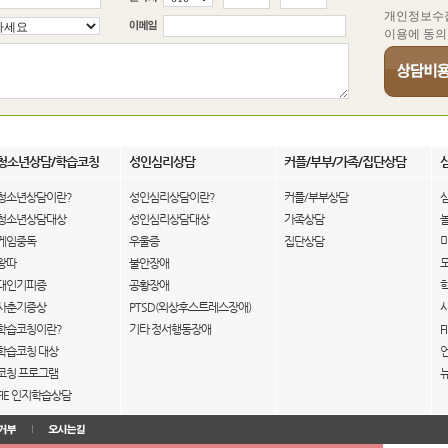
개인정보수
이용에 동의
청소년상담/학습코칭
성인심리상담
커플/부부/가족/집단상담
청소년상담이란?
성인심리상담이란?
커플/부부상담
청소년상담대상
성인심리상담대상
가족상담
게임중독
우울증
집단상담
왕따
불안장애
대인기피증
공황장애
사춘기증상
PTSD(외상후스트레스장애)
학습코칭이란?
기타 정서행동장애
F
학습코칭 대상
코칭 프로그램
FIE 인지학습상담