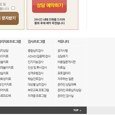
집 및
합니다.
심리치료프로그램
검사프로그램
커뮤니티
심리상담
종합심리검사
공지사항
놀이치료
ADHD(집중력)검사
상담후기
미술치료
인지지능검사
비용질문게시판
모래놀이치료
인성 및 투사검사
자료실
학습치료
성격유형검사
포토갤러리
사회성치료
학습진로검사
자주하는 질문
IE인지치료
대상별 심리검사
온라인 상담과목
언어치료
부모교육 프로그램
온라인 무료심리상담
뉴로피드백
자격증 프로그램
온라인 검사실