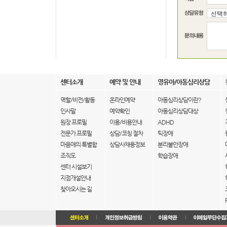
센터소개
예약 및 안내
영유아/아동심리상담
역할/비전/활동
온라인예약
아동심리상담이란?
인사말
예약확인
아동심리상담대상
원장 프로필
이용/비용안내
ADHD
전문가 프로필
상담/코칭 절차
틱장애
마음애의 특별함
상담사채용정보
분리불안장애
조직도
학습장애
센터 시설보기
지점개설안내
찾아오시는 길