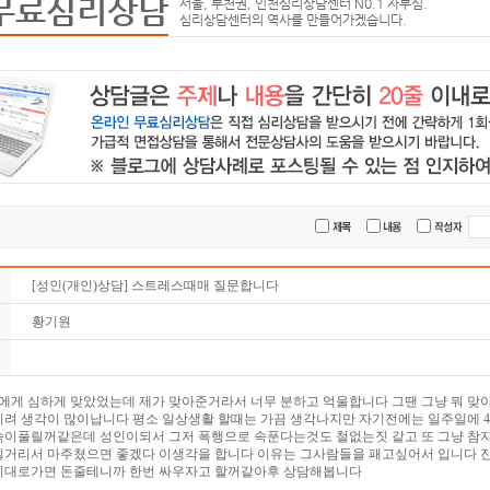
무료심리상담
서울, 부천권, 인천심리상담센터 N0.1 자부심.
심리상담센터의 역사를 만들어가겠습니다.
[성인(개인)상담] 스트레스때매 질문합니다
황기원
명에게 심하게 맞았었는데 제가 맞아준거라서 너무 분하고 억울합니다 그땐 그냥 뭐 맞
히려 생각이 많이납니다 평소 일상생활 할때는 가끔 생각나지만 자기전에는 일주일에 4
속이풀릴꺼같은데 성인이되서 그저 폭행으로 속푼다는것도 철없는짓 같고 또 그냥 참자
길거리서 마주쳤으면 좋겠다 이생각을 합니다 이유는 그사람들을 패고싶어서 입니다 진
이대로가면 돈줄테니까 한번 싸우자고 할꺼같아후 상담해봅니다