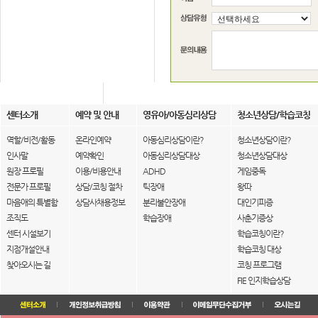
센터소개
예약 및 안내
영유아/아동심리상담
청소년상담/학습코칭
역할/비전/활동
온라인예약
아동심리상담이란?
청소년상담이란?
인사말
예약확인
아동심리상담대상
청소년상담대상
원장 프로필
이용/비용안내
ADHD
게임중독
전문가 프로필
상담/코칭 절차
틱장애
왕따
마음애의 특별함
상담사채용정보
분리불안장애
대인기피증
조직도
학습장애
사춘기증상
센터 시설보기
학습코칭이란?
지점개설안내
학습코칭 대상
찾아오시는 길
코칭 프로그램
FIE 인지학습상담