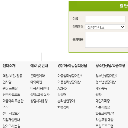
센터소개
예약 및 안내
영유아/아동심리상담
청소년상담/학습코칭
역할/비전/활동
온라인예약
아동심리상담이란?
청소년상담이란?
인사말
예약확인
아동심리상담대상
청소년상담대상
원장 프로필
이용/비용안내
ADHD
게임중독
전문가 프로필
상담/코칭 절차
틱장애
왕따
마음애의 특별함
상담사채용정보
분리불안장애
대인기피증
조직도
학습장애
사춘기증상
센터 시설보기
학습코칭이란?
지점개설안내
학습코칭 대상
찾아오시는 길
코칭 프로그램