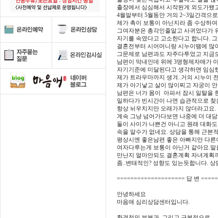
출장에서 심심해서 시작된게 외도가됐고
4월말부터 5월동안 거의 2~3일간격으
제가 촉이 보통이 아닌지라 좀 수상하여
그여자분은 총각인줄알고 사귀었다가 
자기를 속였다고 고소한다고 합니다. 그
결혼전부터 시어머니랑 시누이땜에 많
그문제로 남편과도 자주다투었고 지금도
남편이 막내인데 위에 3명형제자매가
자기기준에 미달된다고 생각하면 임심했
제가 트라우마까지 생겨..거의 시누이 
제가 아기낳고 살이 많이찌고 자궁이 
남편은 너가 몸이 아파서 잠시 일탈을
일하다가 빈시간이 나면 습관적으로 찾
항상 뉘우치지만 오래가지 않더라고요.
계속 그냥 넘어가다보면 나중에 더 대
둘이 사이가 나쁜건 아니고 원래 대화
속을 알수가 없네요. 상담을 통해 근본
평상시엔 좋은남편 좋은 아빠지만 다
여자다루는게 보통이 아닌거 같아요.말
만난지 얼마안되도 결혼계획 자녀계획까
좀..변태적인? 성향도 있는듯합니다. 
==================== 답 변 ====
안녕하세요
마음애 심리상담센터입니다.
환경적인 부분과, 그리고 근본적으로