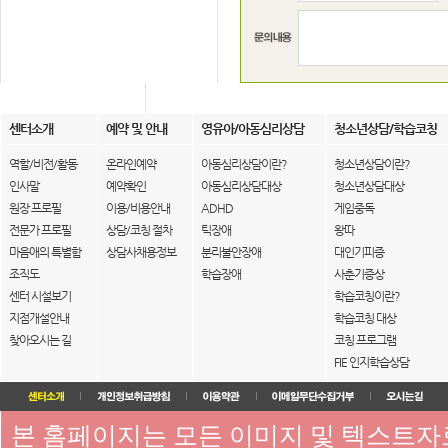
센터소개
예약 및 안내
영유아/아동심리상담
청소년상담/학습코칭
역할/비전/활동
온라인예약
아동심리상담이란?
청소년상담이란?
인사말
예약확인
아동심리상담대상
청소년상담대상
원장 프로필
이용/비용안내
ADHD
게임중독
전문가 프로필
상담/코칭 절차
틱장애
왕따
마음애의 특별함
상담사채용정보
분리불안장애
대인기피증
조직도
학습장애
사춘기증상
센터 시설보기
학습코칭이란?
지점개설안내
학습코칭 대상
찾아오시는 길
코칭 프로그램
FIE 인지학습상담
본 홈페이지는 모든 이미지 및 텍스트