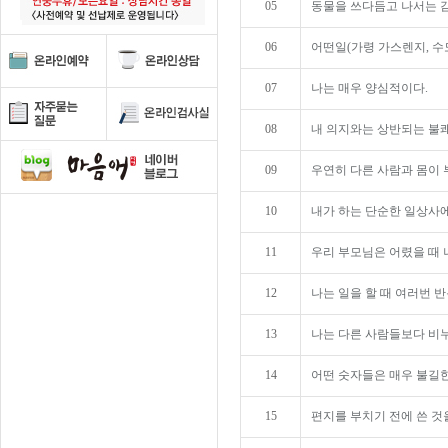
05
동물을 쓰다듬고 나서는 
06
어떤일(가령 가스렌지, 수도
07
나는 매우 양심적이다.
08
내 의지와는 상반되는 불쾌
09
우연히 다른 사람과 몸이 
10
내가 하는 단순한 일상사에
11
우리 부모님은 어렸을 때 
12
나는 일을 할 때 여러번 
13
나는 다른 사람들보다 비누
14
어떤 숫자들은 매우 불길한
15
편지를 부치기 전에 쓴 것