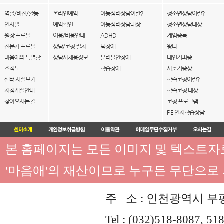
역할/비전/활동
온라인예약
아동심리상담이란?
청소년상담이란?
인사말
예약확인
아동심리상담대상
청소년상담대상
원장 프로필
이용/비용안내
ADHD
게임중독
전문가 프로필
상담/코칭 절차
틱장애
왕따
마음애의 특별함
상담사채용정보
분리불안장애
대인기피증
조직도
학습장애
사춘기증상
센터 시설보기
학습코칭이란?
지점개설안내
학습코칭 대상
찾아오시는 길
코칭 프로그램
FIE 인지학습상담
본 홈페이지는 모든 이미지 및 텍스트
'마음애'의 재산이므로 누구든 무단으로
주 소 : 인천광역시 부평
Tel : (032)518-8087, 51