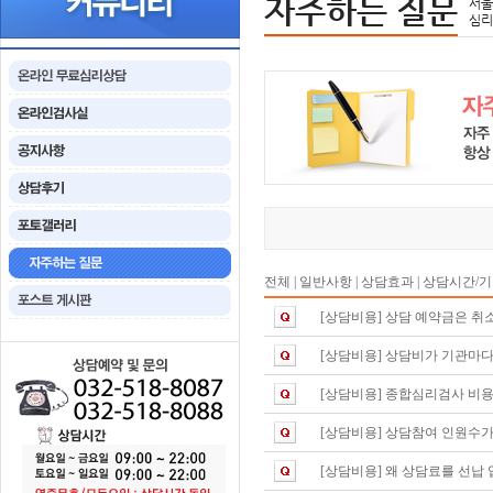
자주하는 질문
서울
심리
전체
|
일반사항
|
상담효과
|
상담시간/
[상담비용]
상담 예약금은 취
[상담비용]
상담비가 기관마다
[상담비용]
종합심리검사 비용
[상담비용]
상담참여 인원수가
[상담비용]
왜 상담료를 선납 