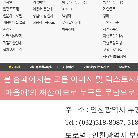
인사말
예약확인
아동심리상담대상
청소년상담대상
원장 프로필
이용/비용안내
ADHD
게임중독
전문가 프로필
상담/코칭 절차
틱장애
왕따
마음애의 특별함
상담사채용정보
분리불안장애
대인기피증
조직도
학습장애
사춘기증상
센터 시설보기
학습코칭이란?
지점개설안내
학습코칭 대상
찾아오시는 길
코칭 프로그램
FIE 인지학습상담
본 홈페이지는 모든 이미지 및 텍스트
'마음애'의 재산이므로 누구든 무단으로
주 소 : 인천광역시 부평
Tel : (032)518-8087, 51
도로명 : 인천광역시 부평