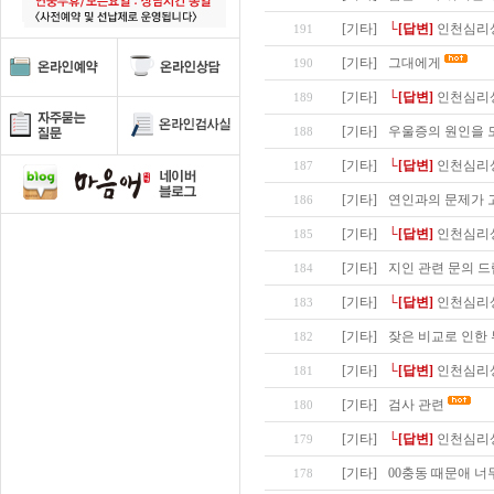
[기타]
└[답변]
인천심리
191
[기타]
그대에게
190
[기타]
└[답변]
인천심리
189
[기타]
우울증의 원인을 
188
[기타]
└[답변]
인천심리
187
[기타]
연인과의 문제가 
186
[기타]
└[답변]
인천심리상
185
[기타]
지인 관련 문의 
184
[기타]
└[답변]
인천심리상
183
[기타]
잦은 비교로 인한
182
[기타]
└[답변]
인천심리상
181
[기타]
검사 관련
180
[기타]
└[답변]
인천심리상
179
[기타]
00충동 때문애 너
178