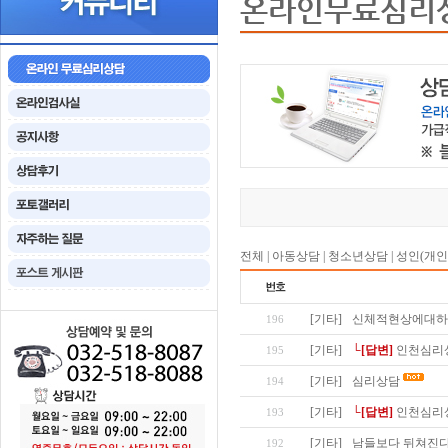
온라인무료심리
전체
|
아동상담
|
청소년상담
|
성인(개인
[기타]
신체적현상에대하
196
[기타]
└[답변]
인천심리
195
[기타]
심리상담
194
[기타]
└[답변]
인천심리
193
[기타]
남들보다 뒤쳐진다
192