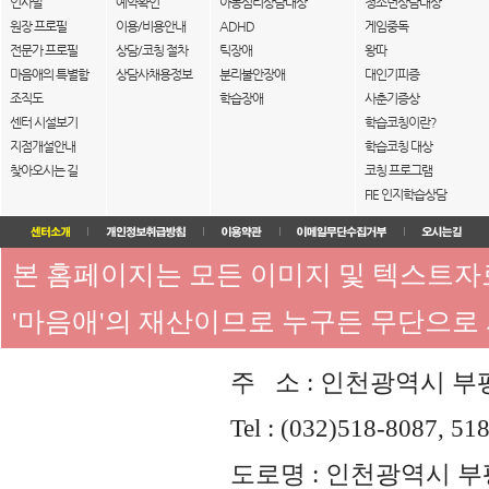
인사말
예약확인
아동심리상담대상
청소년상담대상
원장 프로필
이용/비용안내
ADHD
게임중독
전문가 프로필
상담/코칭 절차
틱장애
왕따
마음애의 특별함
상담사채용정보
분리불안장애
대인기피증
조직도
학습장애
사춘기증상
센터 시설보기
학습코칭이란?
지점개설안내
학습코칭 대상
찾아오시는 길
코칭 프로그램
FIE 인지학습상담
본 홈페이지는 모든 이미지 및 텍스트
'마음애'의 재산이므로 누구든 무단으로
주 소 : 인천광역시 부평
Tel : (032)518-8087, 51
도로명 : 인천광역시 부평