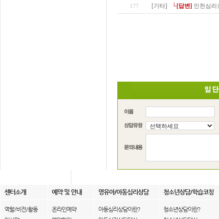
[기타]
└[답변]
인천심리상
177
센터소개
예약 및 안내
영유아/아동심리상담
청소년상담/학습코칭
역할/비전/활동
온라인예약
아동심리상담이란?
청소년상담이란?