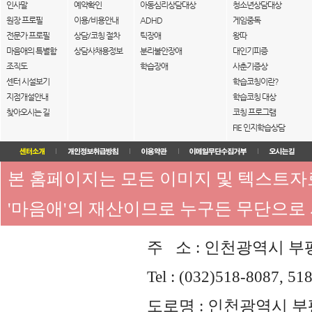
인사말
예약확인
아동심리상담대상
청소년상담대상
원장 프로필
이용/비용안내
ADHD
게임중독
전문가 프로필
상담/코칭 절차
틱장애
왕따
마음애의 특별함
상담사채용정보
분리불안장애
대인기피증
조직도
학습장애
사춘기증상
센터 시설보기
학습코칭이란?
지점개설안내
학습코칭 대상
찾아오시는 길
코칭 프로그램
FIE 인지학습상담
본 홈페이지는 모든 이미지 및 텍스트
'마음애'의 재산이므로 누구든 무단으로
주 소 : 인천광역시 부평
Tel : (032)518-8087, 51
도로명 : 인천광역시 부평