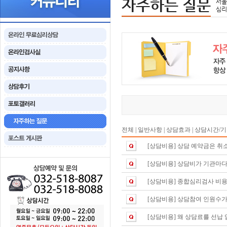
자주하는 질문
서울
심리
전체
|
일반사항
|
상담효과
|
상담시간/
[상담비용]
상담 예약금은 취
[상담비용]
상담비가 기관마다
[상담비용]
종합심리검사 비용
[상담비용]
상담참여 인원수가
[상담비용]
왜 상담료를 선납 