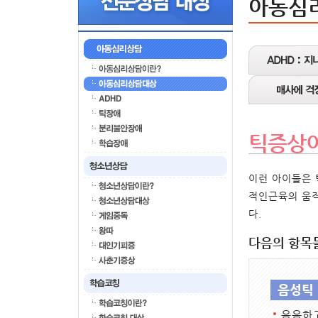
아동심
틱증상
이런 아이들은 
적인근육의 움직
다.
다음의 항목
음성틱 
음음하고