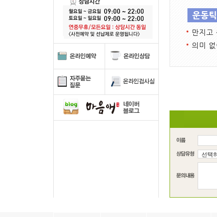
운동틱 
만지고 
의미 없