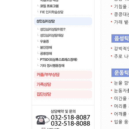
기침을 
킁킁대는
가래 뱉
음성틱 
강박적인
주로 나
운동틱 
눈을 깜
눈동자를
미간을 
머리를 
어깨를 
입을 움