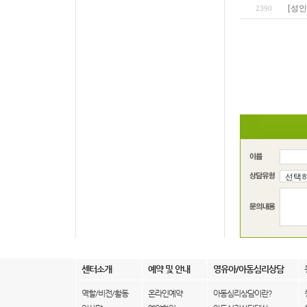
[성인
2390
센터소개
예약 및 안내
영유아/아동심리상담
역할/비전/활동
온라인예약
아동심리상담이란?