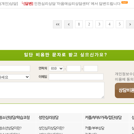
(개인)상담]
└[답변]
인천심리상담 '마음애심리상담센터' 에서 답변드립니다
1
2
3
4
5
-
-
개인정보수
이용에 동의
청소년상담/학습코칭
성인심리상담
커플/부부/가족/집단상담
청소년상담이란?
성인심리상담이란?
커플/부부상담