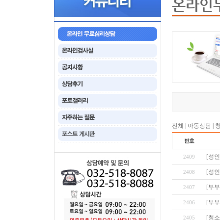
온라인
전체
|
아동상담
|
[성인
2409
[성인
2408
[부부
2407
[부부
2406
[청
2405