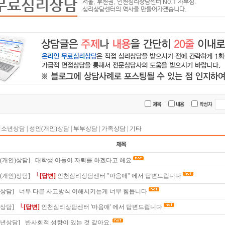
무료심리상담
서울, 부천권, 인천심리상담센터 N0.1 자부심.
심리상담센터의 역사를 만들어가겠습니다.
청소년상담
|
성인(개인)상담
|
부부상담
|
가족상담
|
기타
(개인)상담]
대학생 아들이 자퇴를 하겠다고 해요
(개인)상담]
└[답변]
인천심리상담센터 "마음애" 에서 답변드립니다
상담]
너무 다른 사고방식 이해시키는게 너무 힘듭니다
상담]
└[답변]
인천심리상담센터 '마음애' 에서 답변드립니다
소년상담]
반사회적 성향이 있는 것 같아요.