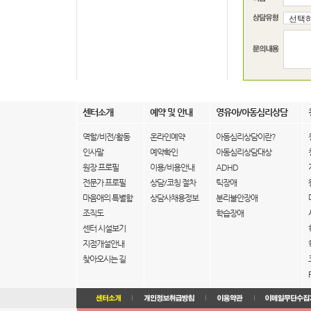
센터소개
예약 및 안내
영유아/아동심리상담
역할/비전/활동
온라인예약
아동심리상담이란?
인사말
예약확인
아동심리상담대상
원장 프로필
이용/비용안내
ADHD
전문가 프로필
상담/코칭 절차
틱장애
마음애의 특별함
상담사채용정보
분리불안장애
조직도
학습장애
센터 시설보기
지점개설안내
찾아오시는 길