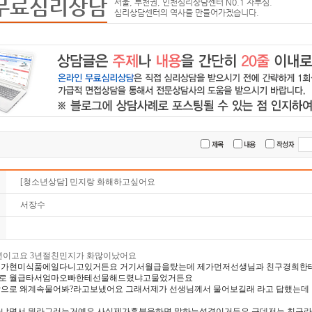
무료심리상담
서울, 부천권, 인천심리상담센터 N0.1 자부심.
심리상담센터의 역사를 만들어가겠습니다.
[청소년상담] 민지랑 화해하고싶어요
서장수
이고요 3년절친민지가 화많이났어요
지가현미식품에일다니고있거든요 거기서월급을탔는데 제가먼저선생님과 친구경희한
로 월급타서엄마오빠한테선물해드렸냐고물었거든요
으로 왜계속물어봐?라고보냈어요 그래서제가 선생님께서 물어보길래 라고 답했는
냐면서 뭐라그러는거예요 사실제가흥분을하면 말하는성격이거든요 근데저는 친구라