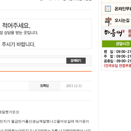
2015.12.11
테말했거든요
데 민지가 월급탄거를선생님께말했냐고물어보길래 제가응이
서 말해줬는데민지가 내가말하는거를 너가왜말하면서 너도