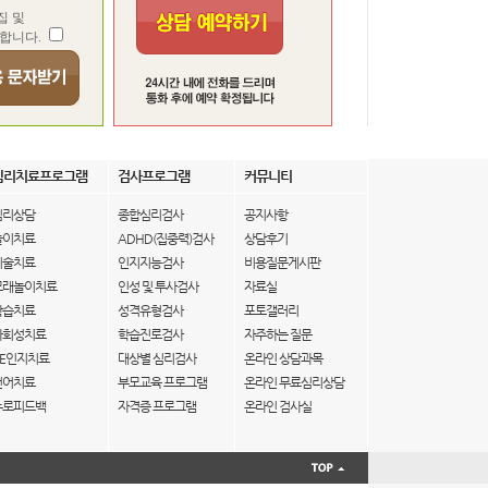
집 및
합니다.
심리치료프로그램
검사프로그램
커뮤니티
심리상담
종합심리검사
공지사항
놀이치료
ADHD(집중력)검사
상담후기
미술치료
인지지능검사
비용질문게시판
모래놀이치료
인성 및 투사검사
자료실
학습치료
성격유형검사
포토갤러리
사회성치료
학습진로검사
자주하는 질문
IE인지치료
대상별 심리검사
온라인 상담과목
언어치료
부모교육 프로그램
온라인 무료심리상담
뉴로피드백
자격증 프로그램
온라인 검사실