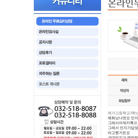
온라인
제가고등학교3학년
왜화났냐면요 민
그래서어제카톡으
그래서 민지가답장
라고했거든요
근데민지가 왜말하