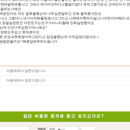
구한테말하면좋냐고 그래서 제가미안하다고할말이없다 계속그랬거든요 근데민지가 
톡을하는거예요
격받았어요 저도 잘못을했는데 너무심한말하고 진짜 울컥했거든요
렸냐고 그랬더니 내가아직화풀렸겠냐고그러고 나한테카톡하지말고니여친이라해라 
테 정말실망한건 이런친구는친구가아니라할때 진짜실망했어요
는데 이건너무심한거아니예요?
답장해도무섭고 못하겠어요
로 반성과후회많이하고있다고 답장을했는데 아직답장이없네요ㅜ
방법없을까요? 빠른답변부탁드립니다
마음애에서 답변드립니다
마음애에서 답변드립니다
-
-