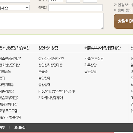
개인정보수
이용에 동의
청소년상담/학습코칭
성인심리상담
커플/부부/가족/집단상담
청소년상담이란?
성인심리상담이란?
커플/부부상담
청소년상담대상
성인심리상담대상
가족상담
게임중독
우울증
집단상담
왕따
불안장애
대인기피증
공황장애
사춘기증상
PTSD(외상후스트레스장애)
학습코칭이란?
기타 정서행동장애
F
학습코칭 대상
코칭 프로그램
FIE 인지학습상담