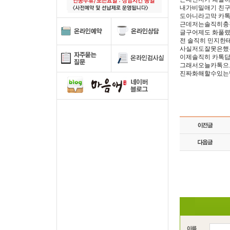
내가비밀애기 친
도아니라고막 카
근데저는솔직히충
글구어제도 화풀
전 솔직히 민지한
사실저도잘못은했
이제솔직히 카톡
그래서오늘카톡으
진짜화해할수있는